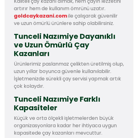
Kaliteli çay kazanı almak, hem çayın lezzetini
artırır hem de kullanım ömrünü uzatır.
goldcaykazani.com
ile çalışarak güvenilir
ve uzun ömürlü ürünlere sahip olabilirsiniz.
Tunceli Nazımiye Dayanıklı
ve Uzun Ömürlü Çay
Kazanları
Ürünlerimiz paslanmaz çelikten üretilmiş olup,
uzun yıllar boyunca güvenle kullanılabilir.
İşletmenizde sürekli çay servisi yapmak artık
çok kolaydır.
Tunceli Nazımiye Farklı
Kapasiteler
Küçük ve orta ölçekli işletmelerden büyük
organizasyonlara kadar her ihtiyaca uygun
kapasitede çay kazanları mevcuttur.