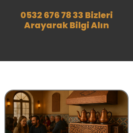
0532 676 78 33 Bizleri
Arayarak Bilgi Alın