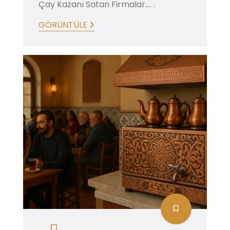
Çay Kazanı Satan Firmalar.... .
GÖRÜNTÜLE