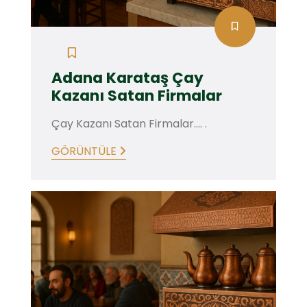
Adana Karataş Çay
Kazanı Satan Firmalar
Çay Kazanı Satan Firmalar.... .
GÖRÜNTÜLE