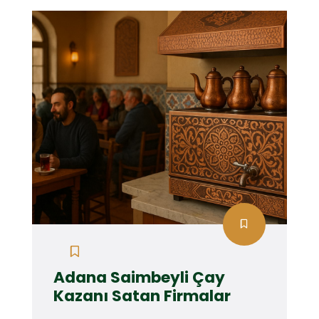
Adana Saimbeyli Çay
Kazanı Satan Firmalar