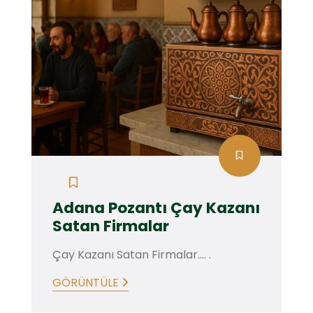
Adana Pozantı Çay Kazanı
Satan Firmalar
Çay Kazanı Satan Firmalar.... .
GÖRÜNTÜLE