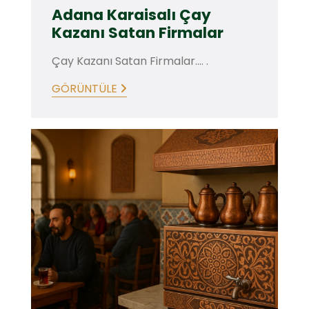
Adana Karaisalı Çay
Kazanı Satan Firmalar
Çay Kazanı Satan Firmalar.... .
GÖRÜNTÜLE