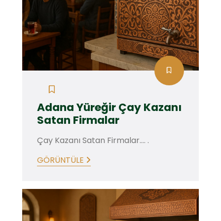
Adana Yüreğir Çay Kazanı
Satan Firmalar
Çay Kazanı Satan Firmalar.... .
GÖRÜNTÜLE