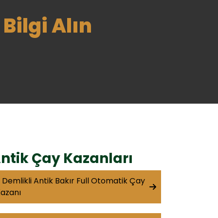
Bilgi Alın
ntik Çay Kazanları
 Demlikli Antik Bakır Full Otomatik Çay
azanı