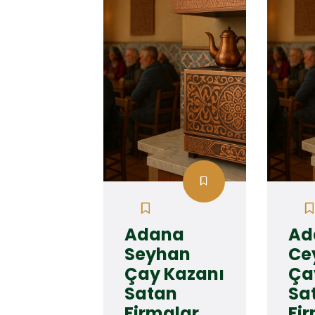
Adana
Ad
Seyhan
Ce
Çay Kazanı
Ça
Satan
Sa
Firmalar
Fi