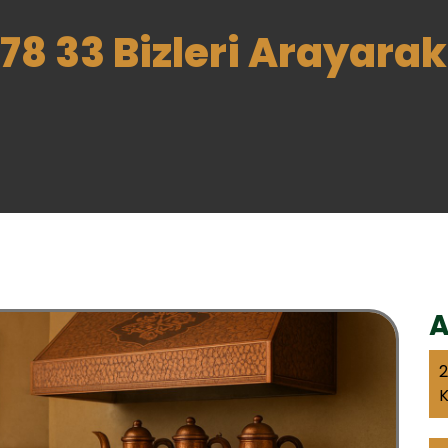
78 33 Bizleri Arayarak 
A
2
K