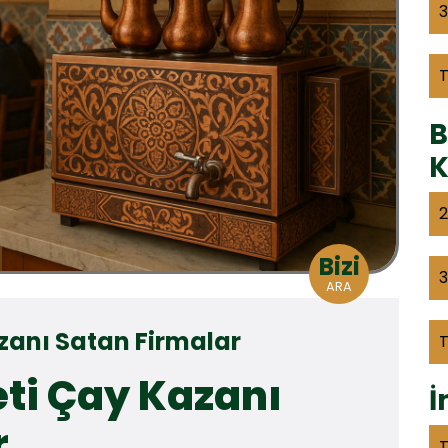
3
B
K
2
Bizi
3
ARA
azanı Satan Firmalar
eti Çay Kazanı
İ
r