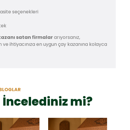
pasite seçenekleri
tek
kazanı satan firmalar
arıyorsanız,
çin ve ihtiyacınıza en uygun çay kazanına kolayca
BLOGLAR
 İncelediniz mi?