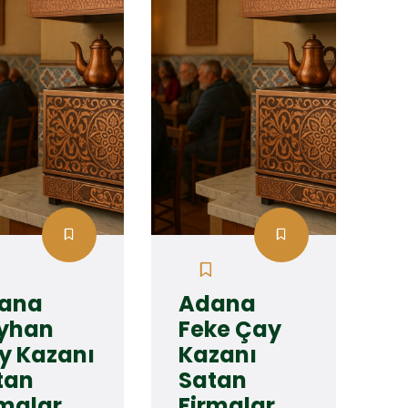
ana
Adana
yhan
Feke Çay
y Kazanı
Kazanı
tan
Satan
rmalar
Firmalar