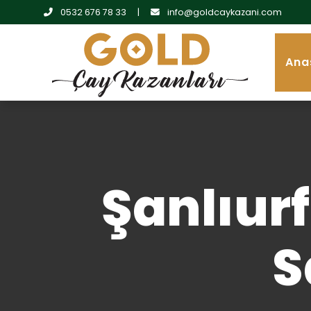
0532 676 78 33
|
info@goldcaykazani.com
Ana
Şanlıurf
S