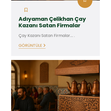
Adıyaman Çelikhan Çay
Kazanı Satan Firmalar
Çay Kazanı Satan Firmalar.... .
GÖRÜNTÜLE