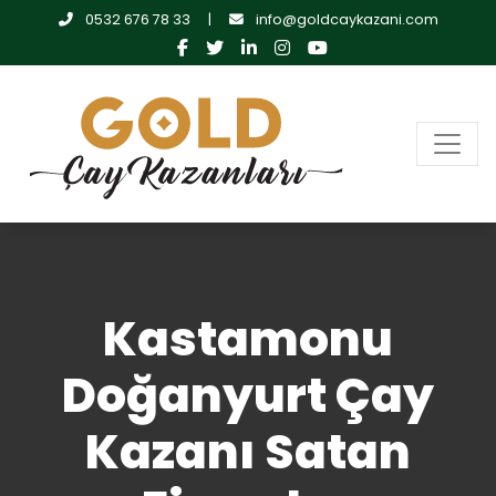
0532 676 78 33
|
info@goldcaykazani.com
Kastamonu
Doğanyurt Çay
Kazanı Satan