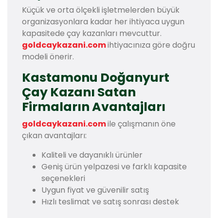
Küçük ve orta ölçekli işletmelerden büyük
organizasyonlara kadar her ihtiyaca uygun
kapasitede çay kazanları mevcuttur.
goldcaykazani.com
ihtiyacınıza göre doğru
modeli önerir.
Kastamonu Doğanyurt
Çay Kazanı Satan
Firmaların Avantajları
goldcaykazani.com
ile çalışmanın öne
çıkan avantajları:
Kaliteli ve dayanıklı ürünler
Geniş ürün yelpazesi ve farklı kapasite
seçenekleri
Uygun fiyat ve güvenilir satış
Hızlı teslimat ve satış sonrası destek