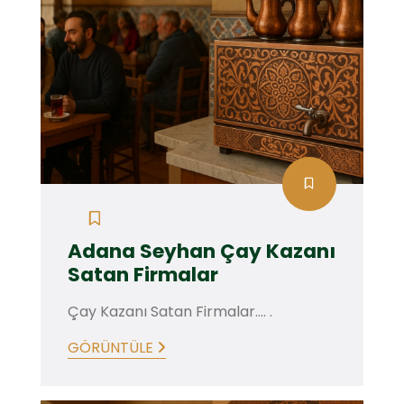
Adana Seyhan Çay Kazanı
Satan Firmalar
Çay Kazanı Satan Firmalar.... .
GÖRÜNTÜLE