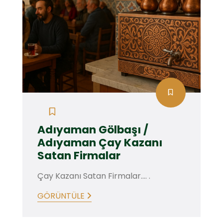
Adıyaman Gölbaşı /
Adıyaman Çay Kazanı
Satan Firmalar
Çay Kazanı Satan Firmalar.... .
GÖRÜNTÜLE