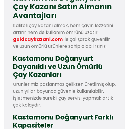
Çay Kazanı Satın Almanın
Avantajları
Kaliteli çay kazanı almak, hem çayın lezzetini
artırır hem de kullanım ömrünü uzatır.
goldcaykazani.com
ile çalışarak güvenilir
ve uzun ömürlü ürünlere sahip olabilirsiniz.
Kastamonu Doğanyurt
Dayanıklı ve Uzun Ömürlü
Çay Kazanları
Ürünlerimiz paslanmaz çelikten üretilmiş olup,
uzun yıllar boyunca güvenle kullanılabilir.
İşletmenizde sürekli çay servisi yapmak artık
çok kolaydır.
Kastamonu Doğanyurt Farklı
Kapasiteler