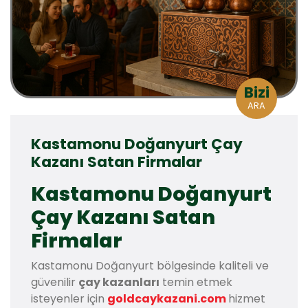
Bizi
ARA
Kastamonu Doğanyurt Çay
Kazanı Satan Firmalar
Kastamonu Doğanyurt
Çay Kazanı Satan
Firmalar
Kastamonu Doğanyurt bölgesinde kaliteli ve
güvenilir
çay kazanları
temin etmek
isteyenler için
goldcaykazani.com
hizmet