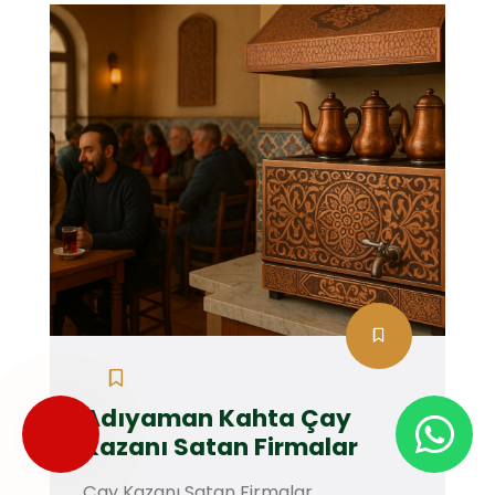
Adıyaman Kahta Çay
Kazanı Satan Firmalar
Çay Kazanı Satan Firmalar.... .