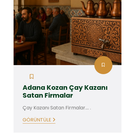
Adana Kozan Çay Kazanı
Satan Firmalar
Çay Kazanı Satan Firmalar.... .
GÖRÜNTÜLE