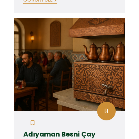
Adıyaman Besni Çay