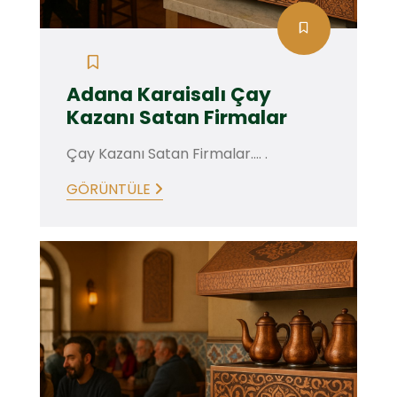
Adana Karaisalı Çay
Kazanı Satan Firmalar
Çay Kazanı Satan Firmalar.... .
GÖRÜNTÜLE