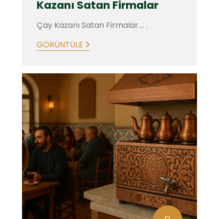
Kazanı Satan Firmalar
Çay Kazanı Satan Firmalar.... .
GÖRÜNTÜLE