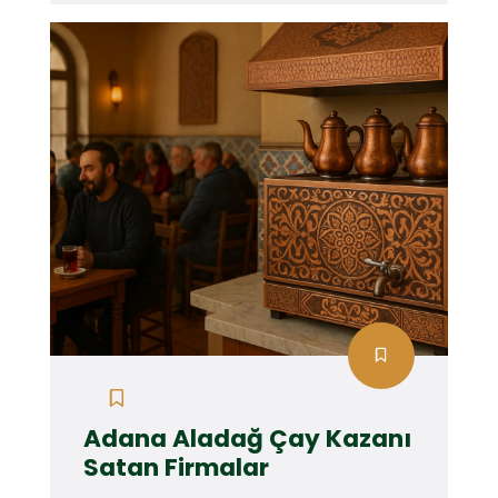
Adana Aladağ Çay Kazanı
Satan Firmalar