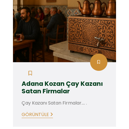
Adana Kozan Çay Kazanı
Satan Firmalar
Çay Kazanı Satan Firmalar.... .
GÖRÜNTÜLE