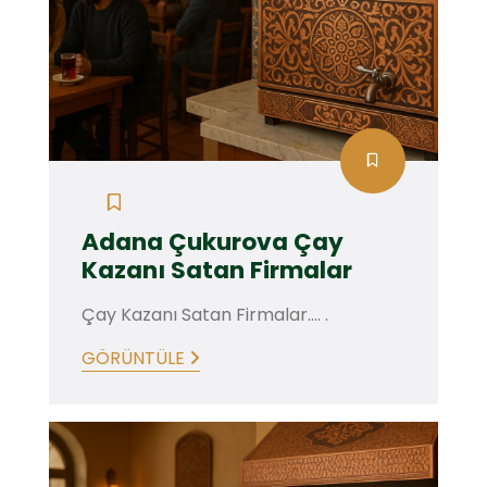
Adana Çukurova Çay
Kazanı Satan Firmalar
Çay Kazanı Satan Firmalar.... .
GÖRÜNTÜLE