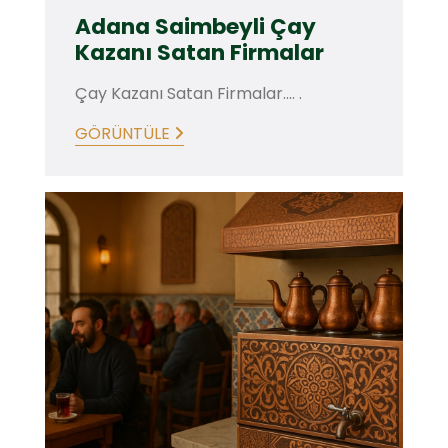
Adana Saimbeyli Çay
Kazanı Satan Firmalar
Çay Kazanı Satan Firmalar.... .
GÖRÜNTÜLE