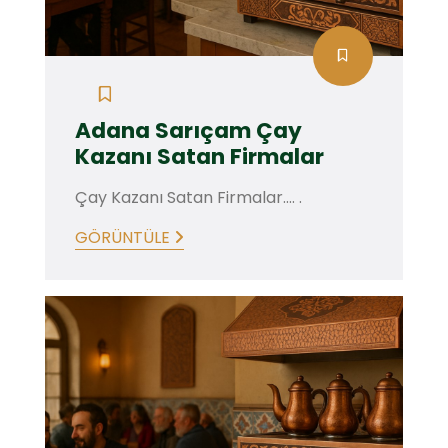
Adana Sarıçam Çay
Kazanı Satan Firmalar
Çay Kazanı Satan Firmalar.... .
GÖRÜNTÜLE