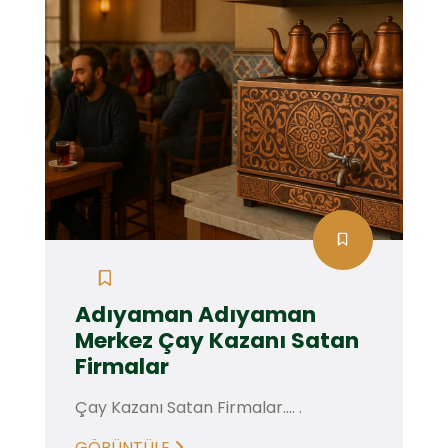
Adıyaman Adıyaman
Merkez Çay Kazanı Satan
Firmalar
Çay Kazanı Satan Firmalar.... .
GÖRÜNTÜLE