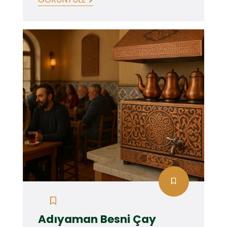
Adıyaman Besni Çay