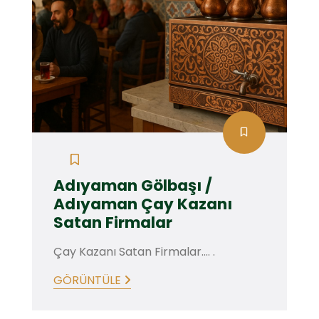
Adıyaman Gölbaşı /
Adıyaman Çay Kazanı
Satan Firmalar
Çay Kazanı Satan Firmalar.... .
GÖRÜNTÜLE