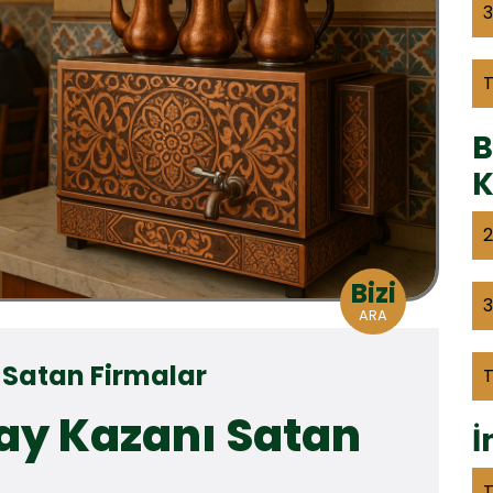
3
B
K
2
Bizi
3
ARA
 Satan Firmalar
Çay Kazanı Satan
İ