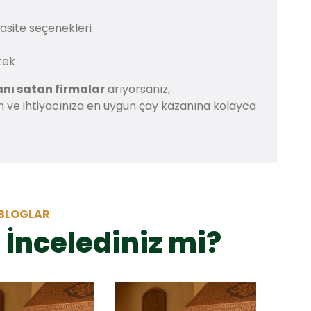
pasite seçenekleri
tek
nı satan firmalar
arıyorsanız,
çin ve ihtiyacınıza en uygun çay kazanına kolayca
BLOGLAR
 İncelediniz mi?