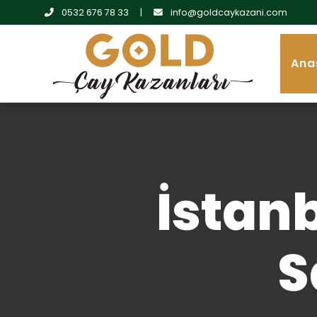
0532 676 78 33
|
info@goldcaykazani.com
Ana
İstanb
S