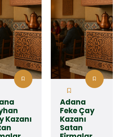
ana
Adana
yhan
Feke Çay
y Kazanı
Kazanı
tan
Satan
rmalar
Firmalar