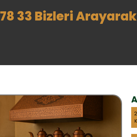
78 33 Bizleri Arayarak 
A
2
K