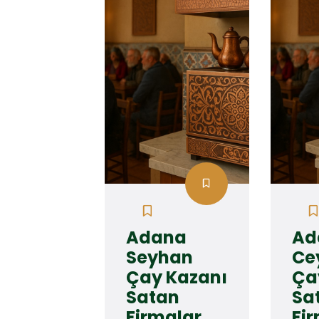
Adana
Ad
Seyhan
Ce
Çay Kazanı
Ça
Satan
Sa
Firmalar
Fi