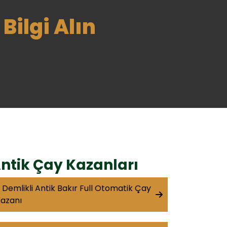
Bilgi Alın
ntik Çay Kazanları
 Demlikli Antik Bakır Full Otomatik Çay
azanı