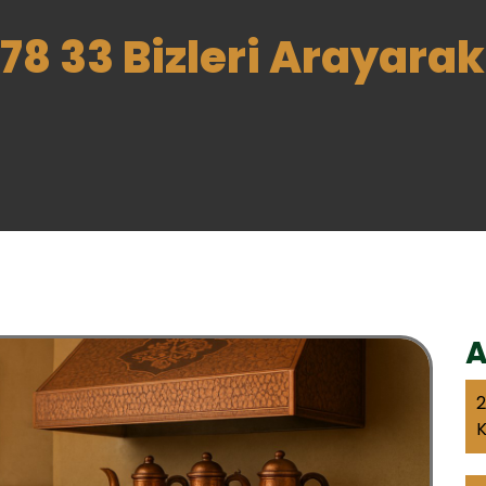
78 33 Bizleri Arayarak 
A
2
K