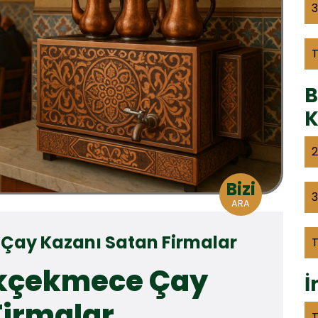
3
B
K
2
Bizi
3
ARA
Çay Kazanı Satan Firmalar
ükçekmece Çay
İ
Firmalar