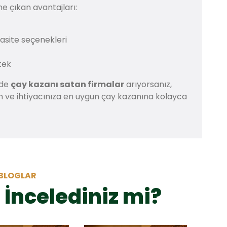
ne çıkan avantajları:
pasite seçenekleri
tek
nde
çay kazanı satan firmalar
arıyorsanız,
çin ve ihtiyacınıza en uygun çay kazanına kolayca
BLOGLAR
 İncelediniz mi?