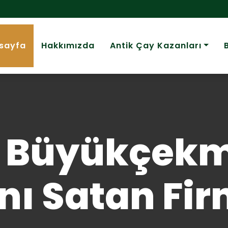
sayfa
Hakkımızda
Antik Çay Kazanları
l Büyükçek
nı Satan Fir