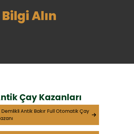
Bilgi Alın
ntik Çay Kazanları
 Demlikli Antik Bakır Full Otomatik Çay
azanı