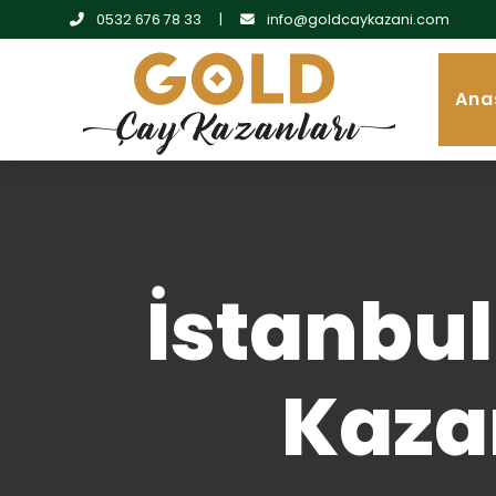
0532 676 78 33
|
info@goldcaykazani.com
Ana
İstanbu
Kaza