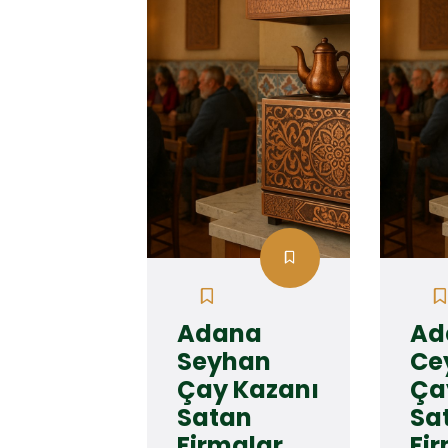
Adana
Ad
Seyhan
Ce
Çay Kazanı
Ça
Satan
Sa
Firmalar
Fi