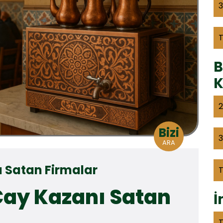
3
B
K
2
Bizi
3
ARA
 Satan Firmalar
Çay Kazanı Satan
İ