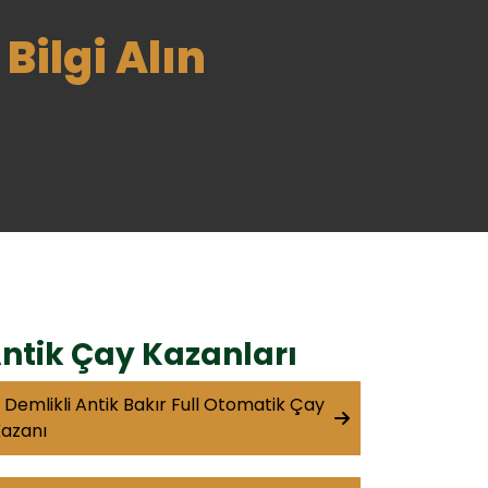
Bilgi Alın
ntik Çay Kazanları
 Demlikli Antik Bakır Full Otomatik Çay
azanı