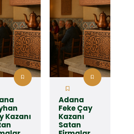
ana
Adana
yhan
Feke Çay
y Kazanı
Kazanı
tan
Satan
rmalar
Firmalar