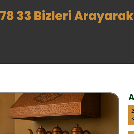
78 33 Bizleri Arayarak 
A
2
K