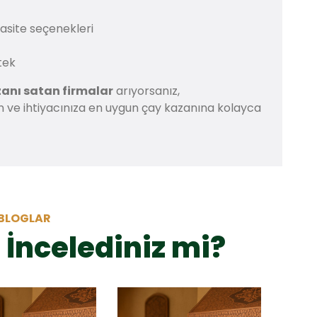
pasite seçenekleri
tek
anı satan firmalar
arıyorsanız,
çin ve ihtiyacınıza en uygun çay kazanına kolayca
BLOGLAR
 İncelediniz mi?