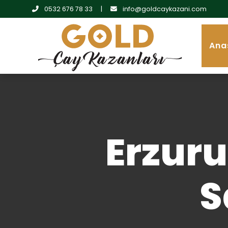
0532 676 78 33
|
info@goldcaykazani.com
Ana
Erzur
S