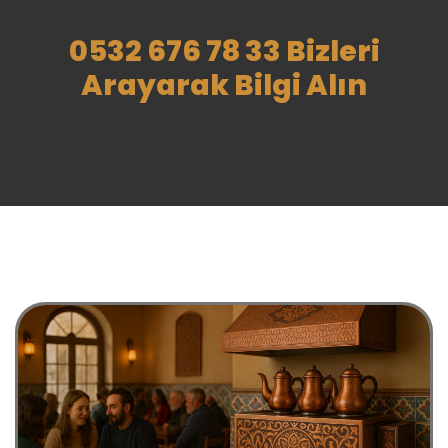
0532 676 78 33 Bizleri
Arayarak Bilgi Alın