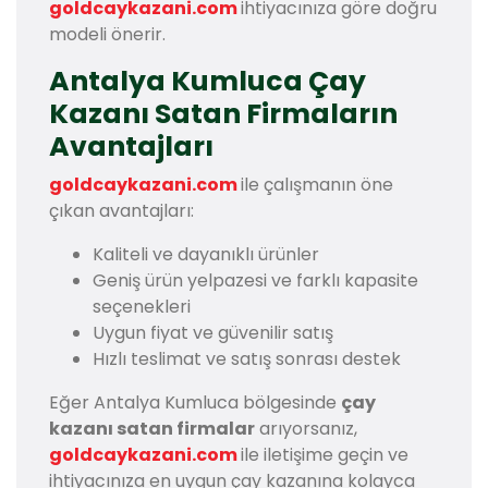
goldcaykazani.com
ihtiyacınıza göre doğru
modeli önerir.
Antalya Kumluca Çay
Kazanı Satan Firmaların
Avantajları
goldcaykazani.com
ile çalışmanın öne
çıkan avantajları:
Kaliteli ve dayanıklı ürünler
Geniş ürün yelpazesi ve farklı kapasite
seçenekleri
Uygun fiyat ve güvenilir satış
Hızlı teslimat ve satış sonrası destek
Eğer Antalya Kumluca bölgesinde
çay
kazanı satan firmalar
arıyorsanız,
goldcaykazani.com
ile iletişime geçin ve
ihtiyacınıza en uygun çay kazanına kolayca