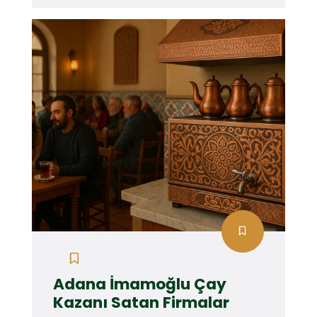
Adana İmamoğlu Çay
Kazanı Satan Firmalar