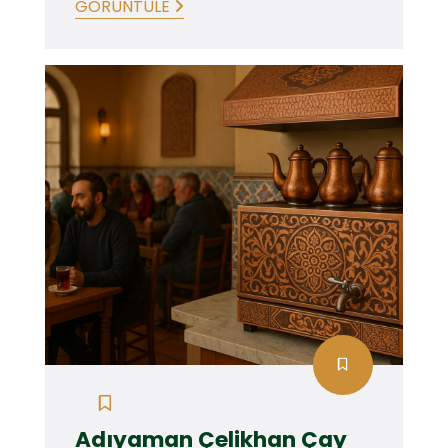
GÖRÜNTÜLE
Adıyaman Çelikhan Çay