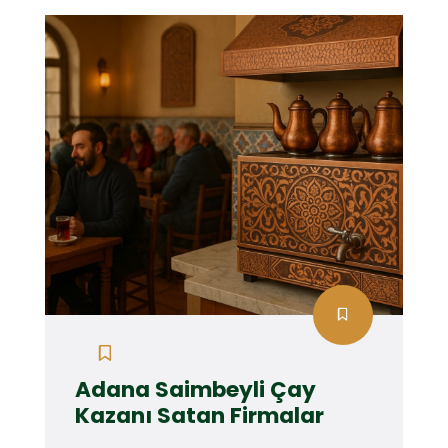
Adana Saimbeyli Çay
Kazanı Satan Firmalar