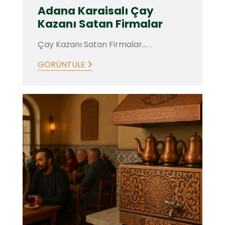
Adana Karaisalı Çay
Kazanı Satan Firmalar
Çay Kazanı Satan Firmalar.... .
GÖRÜNTÜLE