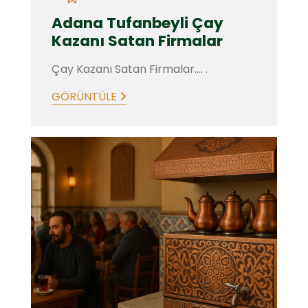
Adana Tufanbeyli Çay
Kazanı Satan Firmalar
Çay Kazanı Satan Firmalar.... .
GÖRÜNTÜLE