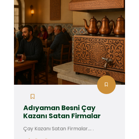
Adıyaman Besni Çay
Kazanı Satan Firmalar
Çay Kazanı Satan Firmalar.... .