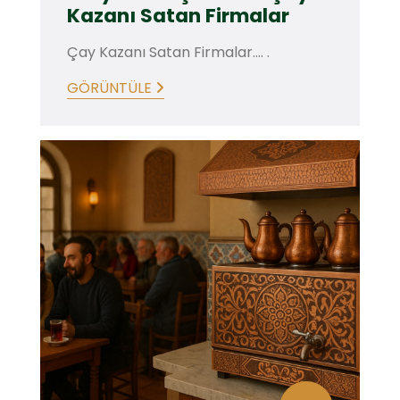
Kazanı Satan Firmalar
Çay Kazanı Satan Firmalar.... .
GÖRÜNTÜLE