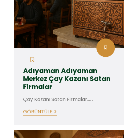
Adıyaman Adıyaman
Merkez Çay Kazanı Satan
Firmalar
Çay Kazanı Satan Firmalar.... .
GÖRÜNTÜLE