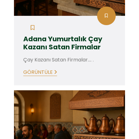
Adana Yumurtalık Çay
Kazanı Satan Firmalar
Çay Kazanı Satan Firmalar.... .
GÖRÜNTÜLE