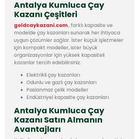
Antalya Kumluca Çay
Kazanı Çeşitleri
goldcaykazani.com
, farklı kapasite ve
modelde çay kazanları sunarak her ihtiyaca
uygun çözümler sağlar. İster küçük işletmeler
için kompakt modeller, ister büyük
organizasyonlar için yüksek kapasiteli
kazanlar tercih edebilirsiniz.
Elektrikli çay kazanları
Odunlu ve gazlı çay kazanları
Paslanmaz çelik modeller
Endüstriyel kapasite çay kazanları
Antalya Kumluca Çay
Kazanı Satın Almanın
Avantajları