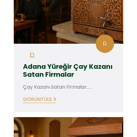
Adana Yüreğir Çay Kazanı
Satan Firmalar
Çay Kazanı Satan Firmalar.... .
GÖRÜNTÜLE