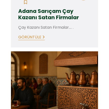
Adana Sarıçam Çay
Kazanı Satan Firmalar
Çay Kazanı Satan Firmalar.... .
GÖRÜNTÜLE