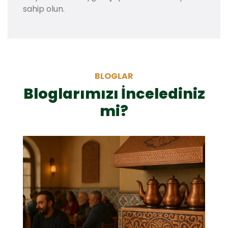
sahip olun.
BLOGLAR
Bloglarımızı İncelediniz
mi?