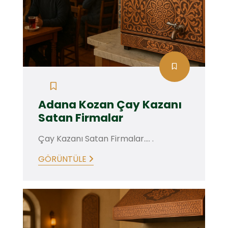
Adana Kozan Çay Kazanı
Satan Firmalar
Çay Kazanı Satan Firmalar.... .
GÖRÜNTÜLE